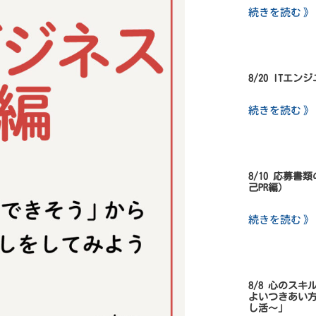
続きを読む 》
8/20 ITエ
続きを読む 》
8/10 応募
己PR編）
続きを読む 》
8/8 心のス
よいつきあい
し活～」