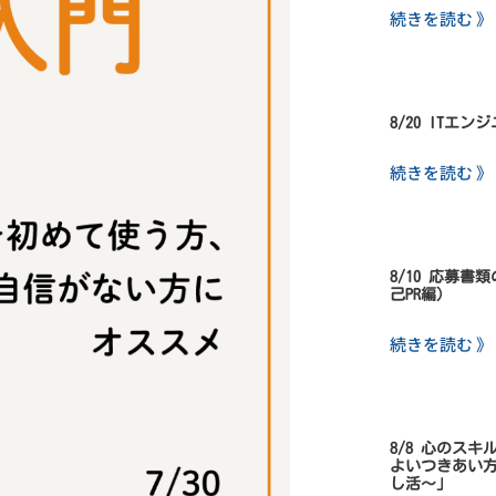
続きを読む 》
8/20 ITエ
続きを読む 》
8/10 応募
己PR編）
続きを読む 》
8/8 心のス
よいつきあい
し活～」