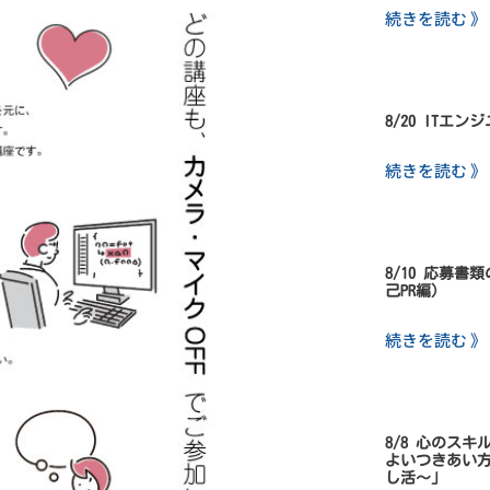
続きを読む 》
8/20 ITエ
続きを読む 》
8/10 応募
己PR編）
続きを読む 》
8/8 心のス
よいつきあい
し活～」