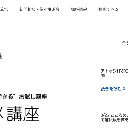
流れ
初回相談・個別説明会
講座情報
動画でみる
そ
集
アトオシITぷ
間
続きを読む 》
8/25 こころ
て解決法を探