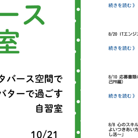
続きを読む 》
8/20 ITエ
続きを読む 》
8/10 応募
己PR編）
続きを読む 》
8/8 心のス
よいつきあい
し活～」