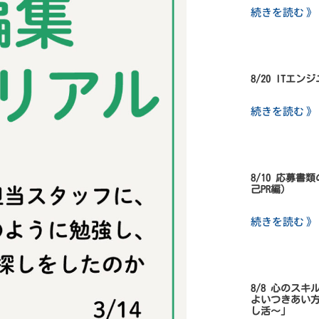
続きを読む 》
8/20 ITエ
続きを読む 》
8/10 応募
己PR編）
続きを読む 》
8/8 心のス
よいつきあい
し活～」