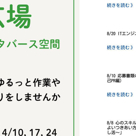
続きを読む 》
8/20 ITエ
続きを読む 》
8/10 応募
己PR編）
続きを読む 》
8/8 心のス
よいつきあい
し活～」