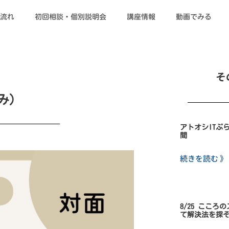
流れ
初回相談・個別説明会
講座情報
動画でみる
そ
のみ）
アトオシITぷ
間
続きを読む 》
8/25 こころ
て解決法を探